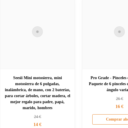
Seesii Mini motosierra, mini
Pro Grade - Pinceles 
motosierra de 6 pulgadas,
Paquete de 6 pinceles 
inalámbrica, de mano, con 2 baterías,
ángulo vari
para cortar árboles, cortar madera, el
26
€
mejor regalo para padre, papá,
16
€
marido, hombres
24
€
Comprar ah
14
€