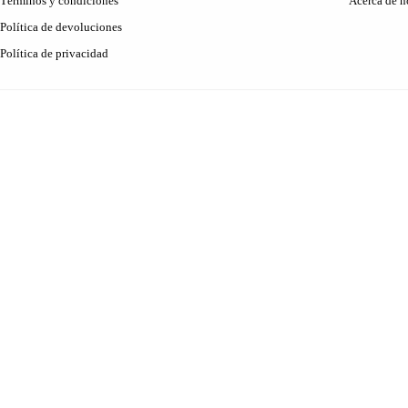
Términos y condiciones
Acerca de n
Política de devoluciones
Política de privacidad