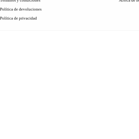
Términos y condiciones
Acerca de n
Política de devoluciones
Política de privacidad