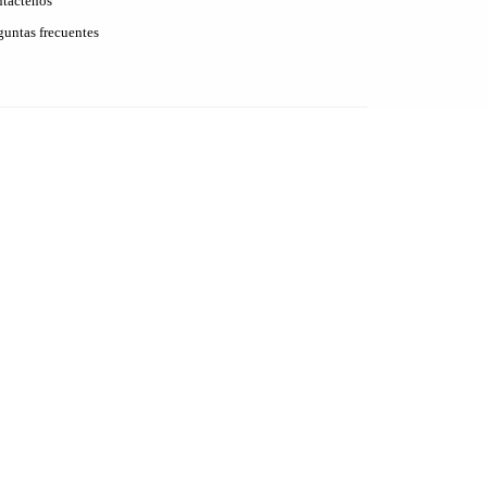
táctenos
guntas frecuentes